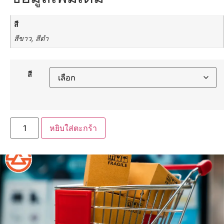
สี
สีขาว, สีดำ
สี
หยิบใส่ตะกร้า