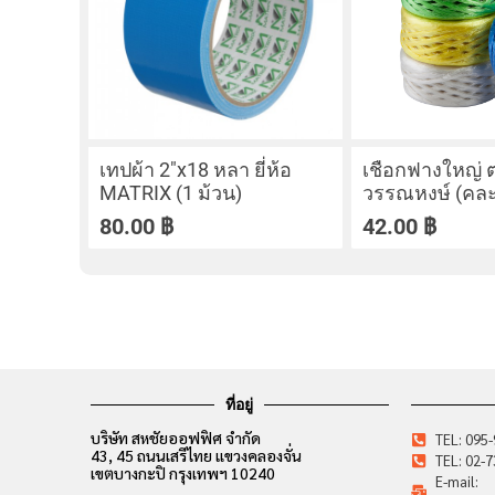
เทปผ้า 2″x18 หลา ยี่ห้อ
เชือกฟางใหญ่ ต
MATRIX (1 ม้วน)
วรรณหงษ์ (คละส
80.00
฿
42.00
฿
ที่อยู่
บริษัท สหชัยออฟฟิศ จำกัด
TEL: 095
43, 45 ถนนเสรีไทย แขวงคลองจั่น
TEL: 02-
เขตบางกะปิ กรุงเทพฯ 10240
E-mail: