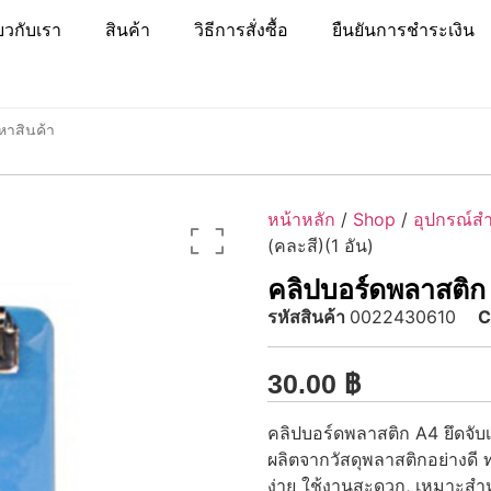
่ยวกับเรา
สินค้า
วิธีการสั่งซื้อ
ยืนยันการชำระเงิน
หน้าหลัก
/
Shop
/
อุปกรณ์ส
(คละสี)(1 อัน)
คลิปบอร์ดพลาสติก A
รหัสสินค้า
0022430610
C
30.00
฿
คลิปบอร์ดพลาสติก A4 ยึดจับ
ผลิตจากวัสดุพลาสติกอย่างดี
ง่าย ใช้งานสะดวก, เหมาะสำห