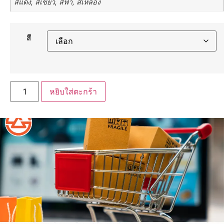
สีแดง, สีเขียว, สีฟ้า, สีเหลือง
สี
หยิบใส่ตะกร้า