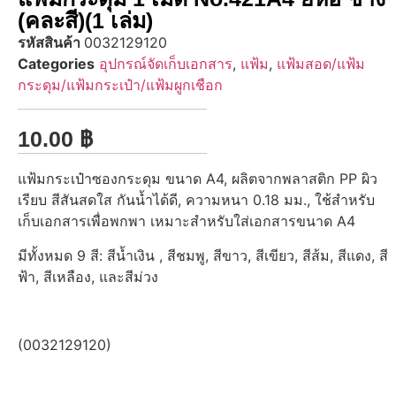
(คละสี)(1 เล่ม)
รหัสสินค้า
0032129120
Categories
อุปกรณ์จัดเก็บเอกสาร
,
แฟ้ม
,
แฟ้มสอด/แฟ้ม
กระดุม/แฟ้มกระเป๋า/แฟ้มผูกเชือก
10.00
฿
แฟ้มกระเป๋าซองกระดุม ขนาด A4, ผลิตจากพลาสติก PP ผิว
เรียบ สีสันสดใส กันน้ำได้ดี, ความหนา 0.18 มม., ใช้สำหรับ
เก็บเอกสารเพื่อพกพา เหมาะสำหรับใส่เอกสารขนาด A4
มีทั้งหมด 9 สี: สีน้ำเงิน , สีชมพู, สีขาว, สีเขียว, สีส้ม, สีแดง, สี
ฟ้า, สีเหลือง, และสีม่วง
(0032129120)