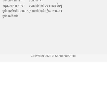
อุปกรณ์สำนักงาน
อุปกรณ์กีฬา
สมุดและกระดาษ
อุปกรณ์สำหรับช่างและอื่นๆ
อุปกรณ์จัดเก็บเอกสาร
อุปกรณ์ประดิษฐ์และตกแต่ง
อุปกรณ์ศิลปะ
Copyright 2024 ©
Sahachai Office