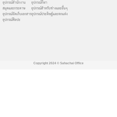
อุปกรณ์สำนักงาน
อุปกรณ์กีฬา
สมุดและกระดาษ
อุปกรณ์สำหรับช่างและอื่นๆ
อุปกรณ์จัดเก็บเอกสาร
อุปกรณ์ประดิษฐ์และตกแต่ง
อุปกรณ์ศิลปะ
Copyright 2024 ©
Sahachai Office