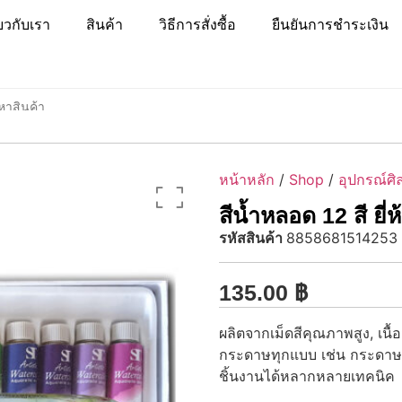
่ยวกับเรา
สินค้า
วิธีการสั่งซื้อ
ยืนยันการชำระเงิน
หน้าหลัก
/
Shop
/
อุปกรณ์ศิ
สีน้ำหลอด 12 สี ยี่
รหัสสินค้า
8858681514253
135.00
฿
ผลิตจากเม็ดสีคุณภาพสูง, เนื
กระดาษทุกแบบ เช่น กระดาษวา
ชิ้นงานได้หลากหลายเทคนิค