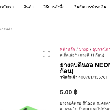
่ยวกับเรา
สินค้า
วิธีการสั่งซื้อ
ยืนยันการชำระเงิน
หน้าหลัก
/
Shop
/
อุปกรณ์กา
สเต็ดเล่อร์ (คละสี)(1 ก้อน)
ยางลบดินสอ NEON N
ก้อน)
รหัสสินค้า
4007817135761
5.00
฿
ยางลบดินสอ สีนีออน สะดุดตา ห
สะอาด ไม่เป็นขุย และไม่ทำล