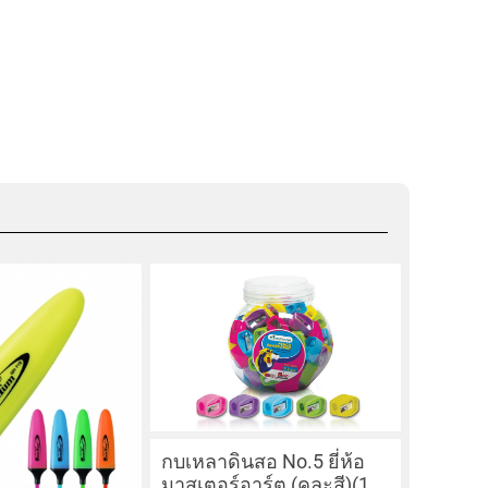
กบเหลาดินสอ No.5 ยี่ห้อ
มาสเตอร์อาร์ต (คละสี)(1