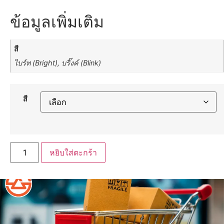
ข้อมูลเพิ่มเติม
สี
ไบร์ท (Bright), บริ๊งค์ (Blink)
สี
หยิบใส่ตะกร้า