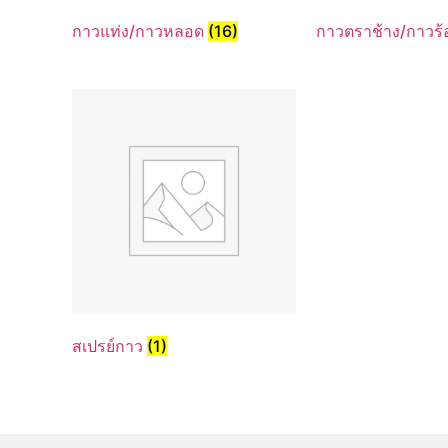
กาวแท่ง/กาวหลอด
(16)
กาวตราช้าง/กาวร
สเปรย์กาว
(1)