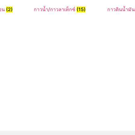
้อน
(2)
กาวน้ำ/กาวลาเท็กซ์
(15)
กาวดินน้ำมั