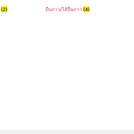
น
(2)
ปืนกาว/ไส้ปืนกาว
(4)