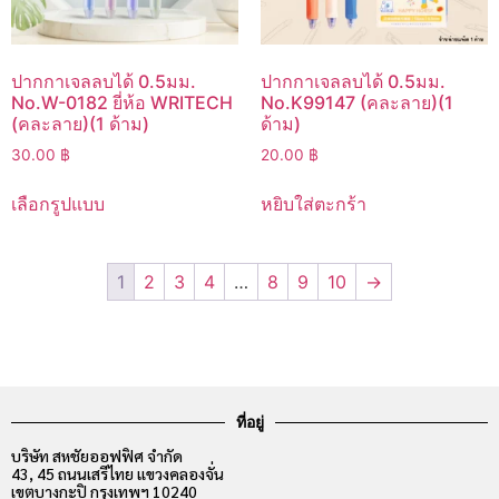
ปากกาเจลลบได้ 0.5มม.
ปากกาเจลลบได้ 0.5มม.
No.W-0182 ยี่ห้อ WRITECH
No.K99147 (คละลาย)(1
(คละลาย)(1 ด้าม)
ด้าม)
30.00
฿
20.00
฿
เลือกรูปแบบ
หยิบใส่ตะกร้า
1
2
3
4
…
8
9
10
→
ที่อยู่
บริษัท สหชัยออฟฟิศ จำกัด
43, 45 ถนนเสรีไทย แขวงคลองจั่น
เขตบางกะปิ กรุงเทพฯ 10240